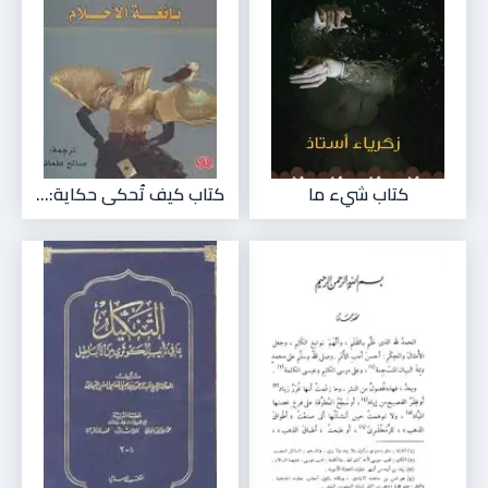
كتاب شيء ما
كتاب كيف تُحكى حكاية:...