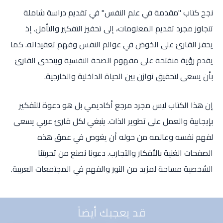
نجح كتاب "مقدمة في علم النفس" في تقديم دراسة شاملة
تتجاوز مجرد تقديم المعلومات، إلى تحفيز التفكير والتأمل. إذ
يحفز القارئ على الخوض في عوالم النفس وفهم تعقيداته. كما
يقدم رؤية منفتحة على مفهوم الصحة النفسية ويتحدى القارئ
بأن يسعى لتحقيق توازن بين الحياة الداخلية والخارجية.
إن هذا الكتاب ليس مجرد مرجع أكاديمي بل هو دعوة للتفكير
بإيجابية والعمل على تطوير الذات. ينبغي لكل قارئ عربي يسعى
لفهم نفسه وعالمه من حوله أن يغوص في عمق هذه
الصفحات الغنية بالأفكار والتجارب. دعونا نصنع من تجربتنا
الشخصية مساحة لمزيد من النور والفهم في المجتمعات العربية.
قد يعجبك أيضاً