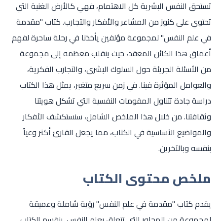
تستحق النفس البشرية كل الاهتمام، فهي كالأرض الغنية التي
تحتوي على كنوز من المشاعر والأفكار والتجارب. كتاب "مقدمة
في علم النفس" لمجموعة مؤلفين يأخذنا في رحلة ساحرة لفهم
أعماق هذا الكائن المعقد، حيث ينقلب معظمه إلى مجموعة
من الأسئلة الجريئة حول السلوك البشرى، والتجارب الفكرية،
والعوامل المؤثرة فينا. في زمن سريع متغير، يمثل هذا الكتاب
دراسة جادة تتناول المقومات النفسية التي تشكل هويتنا
وثقافتنا. من خلال هذا الملخص الشامل، سنستكشف الأفكار
والمواضيع الأساسية في الكتاب، مما يجعل القارئ أكثر وعياً
بنفسه وبالآخرين.
ملخص محتوى الكتاب
يقدم كتاب "مقدمة في علم النفس" رؤية شاملة وعميقة
لمجموعة من المحاور التي تتعلق بعلم النفس. ينقسم الكتاب