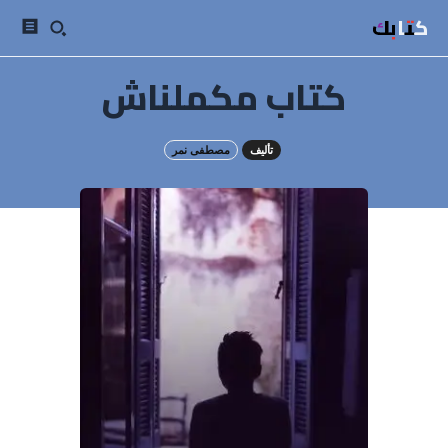
كتابك
كتاب مكملناش
تأليف
مصطفى نمر