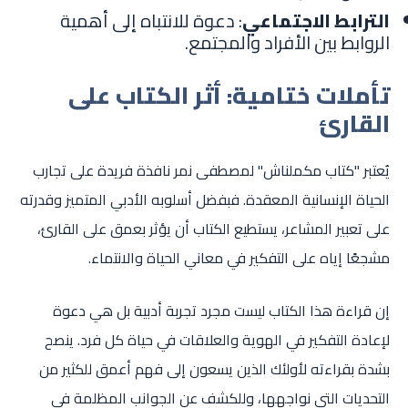
الترابط الاجتماعي
: دعوة للانتباه إلى أهمية
الروابط بين الأفراد والمجتمع.
تأملات ختامية: أثر الكتاب على
القارئ
يُعتبر "كتاب مكملناش" لمصطفى نمر نافذة فريدة على تجارب
الحياة الإنسانية المعقدة. فبفضل أسلوبه الأدبي المتميز وقدرته
على تعبير المشاعر، يستطيع الكتاب أن يؤثر بعمق على القارئ،
مشجعًا إياه على التفكير في معاني الحياة والانتماء.
إن قراءة هذا الكتاب ليست مجرد تجربة أدبية بل هي دعوة
لإعادة التفكير في الهوية والعلاقات في حياة كل فرد. ينصح
بشدة بقراءته لأولئك الذين يسعون إلى فهم أعمق للكثير من
التحديات التي نواجهها، وللكشف عن الجوانب المظلمة في