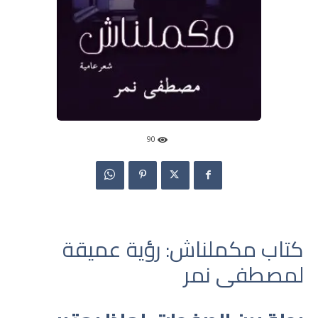
90
كتاب مكملناش: رؤية عميقة
لمصطفى نمر