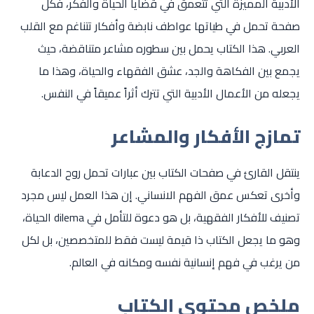
الأدبية المميزة التي تتعمق في قضايا الحياة والفكر، فكل
صفحة تحمل في طياتها عواطف نابضة وأفكار تتناغم مع القلب
العربي. هذا الكتاب يحمل بين سطوره مشاعر متناقضة، حيث
يجمع بين الفكاهة والجد، عشق الفقهاء والحياة، وهذا ما
يجعله من الأعمال الأدبية التي تترك أثراً عميقاً في النفس.
تمازج الأفكار والمشاعر
ينتقل القارئ في صفحات الكتاب بين عبارات تحمل روح الدعابة
وأخرى تعكس عمق الفهم الانساني. إن هذا العمل ليس مجرد
تصنيف للأفكار الفقهية، بل هو دعوة للتأمل في dilema الحياة،
وهو ما يجعل الكتاب ذا قيمة ليست فقط للمتخصصين، بل لكل
من يرغب في فهم إنسانية نفسه ومكانه في العالم.
ملخص محتوى الكتاب