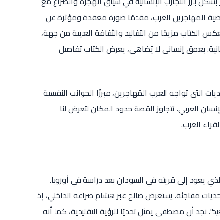
شكل بارز التجارب الإنسانية في سياق الهجرة والصراع مع
ول قضية المهاجرين العرب، مقدمًا صورة معقدة ومؤثرة عن
عكس الكتاب مزيجًا من التقاليد والثقافة العربية من جهة،
نية. بعمق إنساني لا يُضاهى، يعرض الكتاب تفاصيل
ات التي تواجه العرب المُهاجرين، مبرزًا الجوانب النفسية
نسان العربي. تتجاوز القصة حدود المكان لتعرض لنا
راء العرب.
ي يعود إلى قريته في السودان بعد دراسة في أوروبا.
بتحديات مفاجئة. يستعرض صالح عبر هشام صراعه الداخلي، إذ
د أن مصطفى يمثل تحديًا للرؤية التقليدية، كما أنه