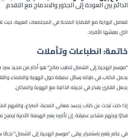
الدائم بين العودة إلى الجذور والاندماج مع التقدم.
تتعامل الرواية مع القضايا الملحة في المجتمعات العربية، حيث 
التي يعيشها الأفراد.
خاتمة: انطباعات وتأملات
"موسم الهجرة إلى الشمال للطيب صالح" هو أكثر من مجرد سرد قصصي
يحمل الكتاب في طياته رسائل عميقة حول الهوية والانتماء والتقالي
يجعل القارئ يفكر في تجربته الذاتية مع الهوية والمكان.
إذا كنت تبحث عن كتاب يجسد معاني المحبة، الصراع، والفهم المت
فكرًا ويلهم مشاعر عميقة. إن تأثيره يعبر الهيمنة الأدبية ليصبح مر
في عالم يتغير باستمرار، يبقى "موسم الهجرة إلى الشمال" نجمًا س