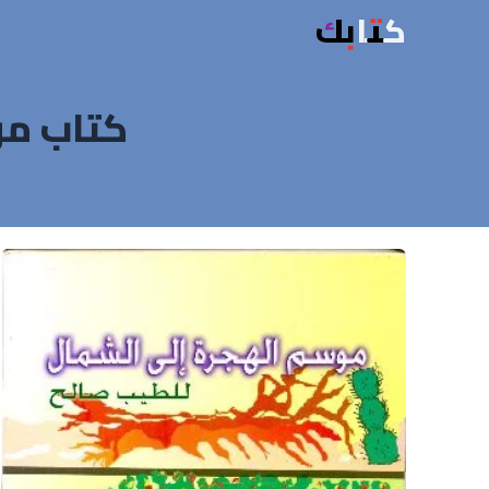
كتابك
كتاب مو