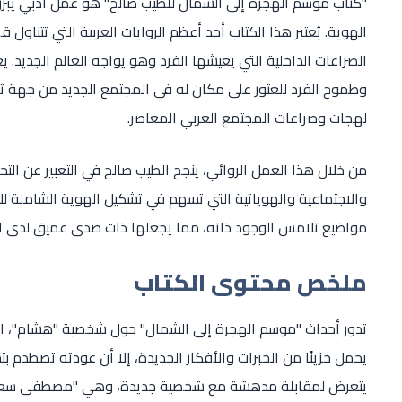
"كتاب موسم الهجرة إلى الشمال للطيب صالح" هو عمل أدبي يبرز ب
الهوية. يُعتبر هذا الكتاب أحد أعظم الروايات العربية التي تتنا
الصراعات الداخلية التي يعيشها الفرد وهو يواجه العالم الجديد. ي
وطموح الفرد للعثور على مكان له في المجتمع الجديد من جهة ثا
لهجات وصراعات المجتمع العربي المعاصر.
من خلال هذا العمل الروائي، ينجح الطيب صالح في التعبير عن التحدي
والاجتماعية والهوياتية التي تسهم في تشكيل الهوية الشاملة للإ
مواضيع تلامس الوجود ذاته، مما يجعلها ذات صدى عميق لدى الق
ملخص محتوى الكتاب
تدور أحداث "موسم الهجرة إلى الشمال" حول شخصية "هشام"، الذ
يحمل خزينًا من الخبرات والأفكار الجديدة، إلا أن عودته تصطدم 
يتعرض لمقابلة مدهشة مع شخصية جديدة، وهي "مصطفى سعيد". نج