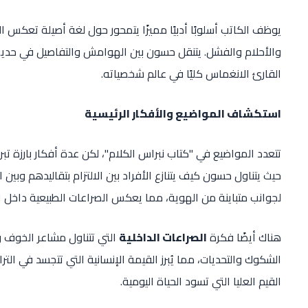
يوظف الكاتب أسلوبًا أدبيًا مميزًا يتمحور حول لغة أصيلة تعكس ال
والأحلام والفشل. يتنقل حسون بين الهوامش والتفاصيل في حدي
القارئ الانغماس كليًا في عالم شخصياته.
استكشاف المواضيع والأفكار الرئيسية
تتعدد المواضيع في "كتاب نبراس الكلام"، لكن عدة أفكار بارزة ت
حيث يتناول حسون كيف يتنازع الأفراد بين الالتزام بتقاليدهم وبين
لجوانب متباينة من الهوية، مما يعكس الصراعات الطبيعية داخل ا
هناك أيضًا فكرة
الصراعات الداخلية
التي تتناول مشاعر الخوف وا
الشكوك والتحديات، مما يُبرز القيمة الإنسانية التي تتجسد في التر
القيم العليا التي تسود الحياة اليومية.