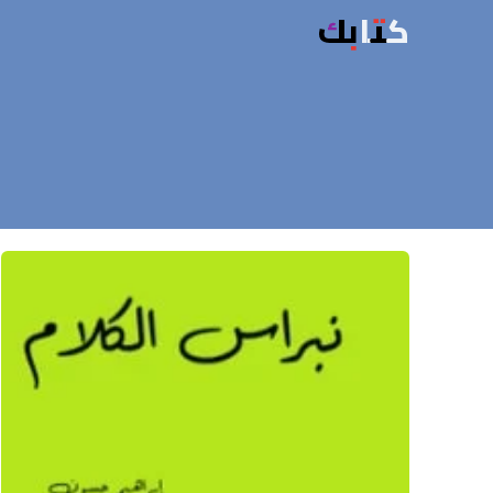
كتابك