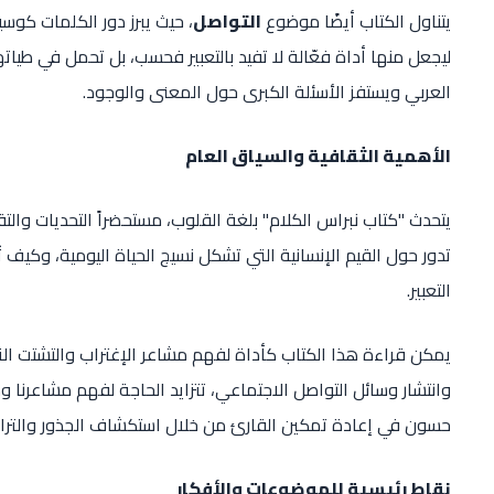
يتناول الكتاب أيضًا موضوع
التواصل
، حيث يبرز دور الكلمات كوس
ليجعل منها أداة فعّالة لا تفيد بالتعبير فحسب، بل تحمل في طياته
العربي ويستفز الأسئلة الكبرى حول المعنى والوجود.
الأهمية الثقافية والسياق العام
يتحدث "كتاب نبراس الكلام" بلغة القلوب، مستحضراً التحديات والت
تدور حول القيم الإنسانية التي تشكل نسيج الحياة اليومية، وكيف 
التعبير.
يمكن قراءة هذا الكتاب كأداة لفهم مشاعر الإغتراب والتشتت التي
وانتشار وسائل التواصل الاجتماعي، تتزايد الحاجة لفهم مشاعرنا
حسون في إعادة تمكين القارئ من خلال استكشاف الجذور والتراث،
نقاط رئيسية للموضوعات والأفكار