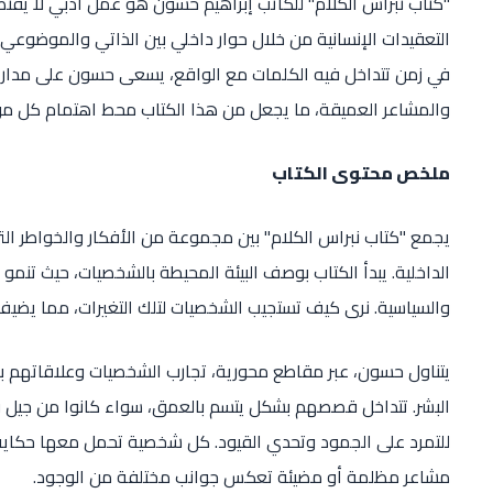
"كتاب نبراس الكلام" للكاتب إبراهيم حسون هو عمل أدبي لا يقتصر
التعقيدات الإنسانية من خلال حوار داخلي بين الذاتي والموضوعي،
في زمن تتداخل فيه الكلمات مع الواقع، يسعى حسون على مدار صف
والمشاعر العميقة، ما يجعل من هذا الكتاب محط اهتمام كل من 
ملخص محتوى الكتاب
يجمع "كتاب نبراس الكلام" بين مجموعة من الأفكار والخواطر التي
الداخلية. يبدأ الكتاب بوصف البيئة المحيطة بالشخصيات، حيث تنم
والسياسية. نرى كيف تستجيب الشخصيات لتلك التغيرات، مما يضيف بعد
يتناول حسون، عبر مقاطع محورية، تجارب الشخصيات وعلاقاتهم 
البشر. تتداخل قصصهم بشكل يتسم بالعمق، سواء كانوا من جيل قد
للتمرد على الجمود وتحدي القيود. كل شخصية تحمل معها حكاية 
مشاعر مظلمة أو مضيئة تعكس جوانب مختلفة من الوجود.