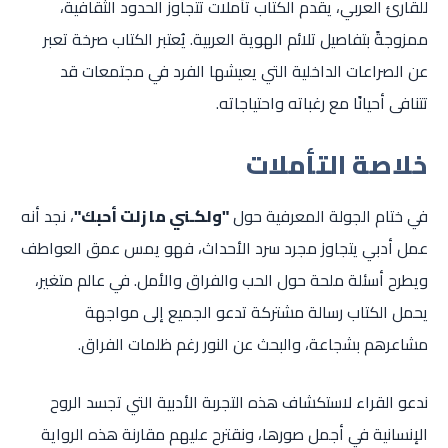
للقارئ العربي، يقدم الكتاب تأملات تتجاوز الحدود الثقافية،
ممزوجةً بتفاصيل تلائم الهوية العربية. يُعتبر الكتاب صرخة تعبر
عن الصراعات الداخلية التي يعيشها الفرد في مجتمعات قد
تتنافى أحيانًا مع رغباته واحتياجاته.
خلاصة التأملات
في ختام الجولة المعرفية حول
"ولكـني ما زلت أحبك"
، نجد أنه
عمل أدبي يتجاوز مجرد سرد الأحداث، فهو يمس عمق العواطف
ويطرح أسئلة ملحة حول الحب والفراق والأمل. في عالم متغير،
يحمل الكتاب رسالة مشتركة تدعو الجميع إلى مواجهة
مشاعرهم بشجاعة، والبحث عن النور رغم ظلمات الفراق.
ندعو القراء لاستكشاف هذه التجربة الأدبية التي تجسد الروح
الإنسانية في أجمل صورها، ونقترح عليهم مقارنة هذه الرواية