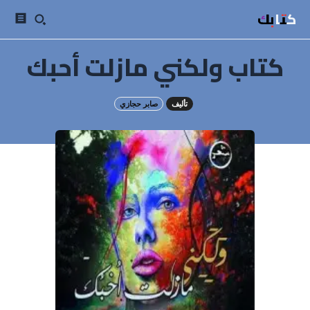
كتابك
كتاب ولكني مازلت أحبك
تأليف
صابر حجازي