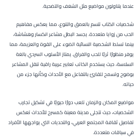
عندما يتناولون مواضيع مثل الشغف والتضحية.
شخصيات الكتاب تتسم بالعمق والتنوع، مما يعكس مفاهيم
الحب من زوايا متعددة. يجسد البطل مشاعر انكسار وهشاشة،
بينما تسلط الشخصية النسائية الضوء على القوة والعزيمة، مما
يوفر منظورًا ثريًا للحب والفراق. يمتاز الأسلوب السردي بالغة
السلاسة، حيث يستخدم الكاتب تعابير عربية راقية تنقل المشاعر
بوضوح وتسمح للقارئ بالتفاعل مع الأحداث وكأنها جزء من
حياته.
مواضيع المكان والزمان تلعب دورًا حيويًا في تشكيل تجارب
الشخصيات، حيث تتجلى مدينة معينة كمسرح للأحداث تعكس
تفاصيل ثقافة المجتمع العربي، والتحديات التي يواجهها الأفراد
في سياقات متعددة.