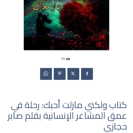
93
كتاب ولكني مازلت أحبك: رحلة في
عمق المشاعر الإنسانية بقلم صابر
حجازي