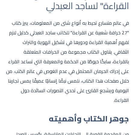
القراءة" لساجد العبدلي
في عالم متسارع تحيط به أنواع شتى من المعلومات، يبرز كتاب
"27 خرافة شعبية عن القراءة" للكاتب ساجد العبدلي كدليل لازم
لفهم أهمية القراءة ودورها في تشكيل الهوية والتراث
الثقافي. يتناول الكتاب مجموعة من الخرافات المتعلقة
بالقراءة، سابكًا خيوطًا من الحكمة والمعرفة التي تساعد القراء
على إدراك الحرمان المحتمل في عدم الغوص في عالم الكتب. من
خلال صفحات هذا الكتاب، نلمس نبضًا إنسانيًا عميقًا يمس تجاربنا
اليومية ويشجع القارئ على تحدي التصورات السائدة حول
القراءة.
جوهر الكتاب وأهميته
من المقدمة القوية إلى التحليلات المتناسقة، يؤسس العبدلي